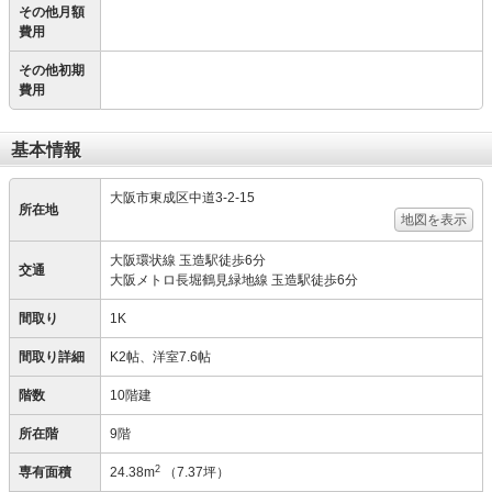
その他月額
費用
その他初期
費用
基本情報
大阪市東成区中道3-2-15
所在地
地図を表示
大阪環状線 玉造駅徒歩6分
交通
大阪メトロ長堀鶴見緑地線 玉造駅徒歩6分
間取り
1K
間取り詳細
K2帖、洋室7.6帖
階数
10階建
所在階
9階
2
専有面積
24.38m
（7.37坪）