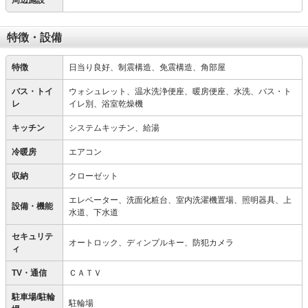
周辺施設
特徴・設備
特徴
日当り良好、制震構造、免震構造、角部屋
バス・トイ
ウォシュレット、温水洗浄便座、暖房便座、水洗、バス・ト
レ
イレ別、浴室乾燥機
キッチン
システムキッチン、給湯
冷暖房
エアコン
収納
クローゼット
エレベーター、洗面化粧台、室内洗濯機置場、照明器具、上
設備・機能
水道、下水道
セキュリテ
オートロック、ディンプルキー、防犯カメラ
ィ
TV・通信
ＣＡＴＶ
駐車場/駐輪
駐輪場