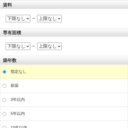
賃料
～
専有面積
～
築年数
指定なし
新築
3年以内
5年以内
10年以内