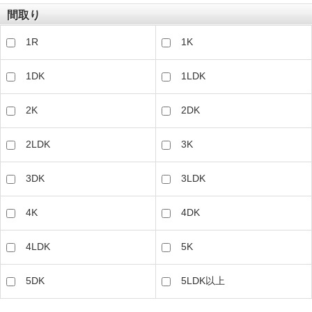
間取り
1R
1K
1DK
1LDK
2K
2DK
2LDK
3K
3DK
3LDK
4K
4DK
4LDK
5K
5DK
5LDK以上