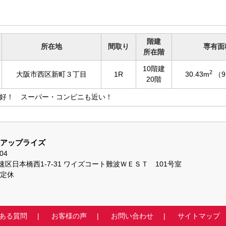
階建
所在地
間取り
専有面
所在階
10階建
2
大阪市西区新町３丁目
1R
30.43m
（9
20階
好！ スーパー・コンビニも近い！
アップライズ
04
区日本橋西1-7-31 ワイズコート難波ＷＥＳＴ 101号室
不定休
ある質問
お客様の声
お問い合わせ
サイトマップ