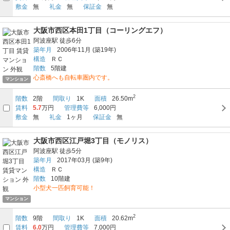
敷金
無
礼金
無
保証金
無
大阪市西区本田1丁目（コーリングエフ）
阿波座駅
徒歩6分
築年月
2006年11月
(築19年)
構造
ＲＣ
階数
5階建
心斎橋へも自転車圏内です。
マンション
2
階数
2階
間取り
1K
面積
26.50m
賃料
5.7
万円
管理費等
6,000円
敷金
無
礼金
1ヶ月
保証金
無
大阪市西区江戸堀3丁目（モノリス）
阿波座駅
徒歩5分
築年月
2017年03月
(築9年)
構造
ＲＣ
階数
10階建
小型犬一匹飼育可能！
マンション
2
階数
9階
間取り
1K
面積
20.62m
賃料
6.0
万円
管理費等
7,000円