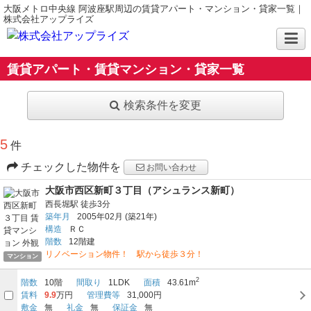
大阪メトロ中央線 阿波座駅周辺の賃貸アパート・マンション・貸家一覧｜
株式会社アップライズ
賃貸アパート・賃貸マンション・貸家一覧
検索条件を変更
5
件
チェックした物件を
お問い合わせ
大阪市西区新町３丁目（アシュランス新町）
西長堀駅
徒歩3分
築年月
2005年02月
(築21年)
構造
ＲＣ
階数
12階建
リノベーション物件！ 駅から徒歩３分！
マンション
2
階数
10階
間取り
1LDK
面積
43.61m
賃料
9.9
万円
管理費等
31,000円
敷金
無
礼金
無
保証金
無