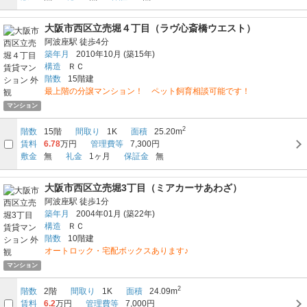
大阪市西区立売堀４丁目（ラヴ心斎橋ウエスト）
阿波座駅
徒歩4分
築年月
2010年10月
(築15年)
構造
ＲＣ
階数
15階建
最上階の分譲マンション！ ペット飼育相談可能です！
マンション
2
階数
15階
間取り
1K
面積
25.20m
賃料
6.78
万円
管理費等
7,300円
敷金
無
礼金
1ヶ月
保証金
無
大阪市西区立売堀3丁目（ミアカーサあわざ）
阿波座駅
徒歩1分
築年月
2004年01月
(築22年)
構造
ＲＣ
階数
10階建
オートロック・宅配ボックスあります♪
マンション
2
階数
2階
間取り
1K
面積
24.09m
賃料
6.2
万円
管理費等
7,000円