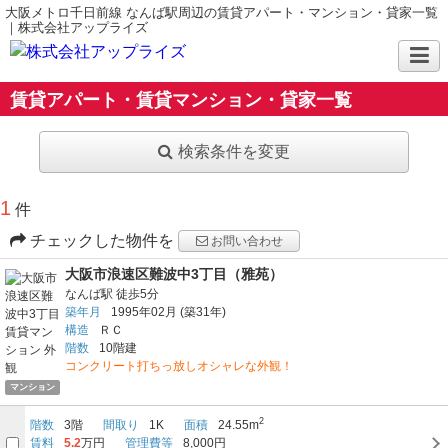
大阪メトロ千日前線 なんば駅周辺の賃貸アパート・マンション・貸家一覧
｜株式会社アップライズ
賃貸アパート・賃貸マンション・貸家一覧
検索条件を変更
1
件
チェックした物件を
お問い合わせ
大阪市浪速区難波中3丁目（雅苑）
なんば駅
徒歩5分
築年月
1995年02月
(築31年)
構造
ＲＣ
階数
10階建
コンクリート打ちっ放しオシャレな外観！
マンション
2
階数
3階
間取り
1K
面積
24.55m
賃料
5.2
万円
管理費等
8,000円