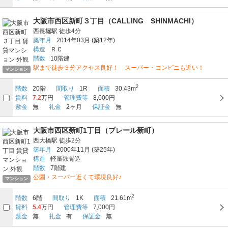
大阪市西区新町３丁目（CALLING SHINMACHI）
西長堀駅
徒歩4分
築年月
2014年03月
(築12年)
構造
ＲＣ
階数
10階建
駅まで徒歩３分アクセス良好！ スーパー・コンビニも近い！
マンション
2
階数
20階
間取り
1R
面積
30.43m
賃料
7.2
万円
管理費等
8,000円
敷金
無
礼金
2ヶ月
保証金
無
大阪市西区新町1丁目（プレール新町）
西大橋駅
徒歩2分
築年月
2000年11月
(築25年)
構造
軽量鉄骨造
階数
7階建
公園・スーパー近くて環境良好♪
マンション
2
階数
6階
間取り
1K
面積
21.61m
賃料
5.4
万円
管理費等
7,000円
敷金
無
礼金
有
保証金
無