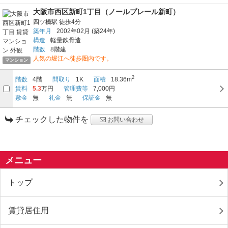
大阪市西区新町1丁目（ノールプレール新町）
四ツ橋駅
徒歩4分
築年月
2002年02月
(築24年)
構造
軽量鉄骨造
階数
8階建
人気の堀江へ徒歩圏内です。
マンション
2
階数
4階
間取り
1K
面積
18.36m
賃料
5.3
万円
管理費等
7,000円
敷金
無
礼金
無
保証金
無
チェックした物件を
お問い合わせ
メニュー
トップ
賃貸居住用