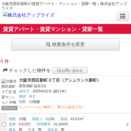
大阪市西区新町の賃貸アパート・マンション・貸家一覧｜株式会社アップ
ライズ
賃貸アパート・賃貸マンション・貸家一覧
検索条件を変更
4
件
チェックした物件を
お問い合わせ
大阪市西区新町３丁目（アシュランス新町）
西長堀駅
徒歩3分
築年月
2005年02月
(築21年)
構造
ＲＣ
階数
12階建
リノベーション物件！ 駅から徒歩３分！
マンション
2
階数
10階
間取り
1LDK
面積
43.61m
賃料
9.9
万円
管理費等
31,000円
敷金
無
礼金
無
保証金
無