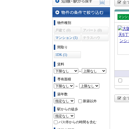
全
沿線・駅から探す
物件の条件で絞り込む
賃貸
物件種別
ショ
戸建て (0)
アパート (0)
マンション (1)
テラスハウ
ス (0)
間取り
1DK (1)
賃料
～
専有面積
～
築年数
全
新築以外
駅からの徒歩
バス停からの時間を含む