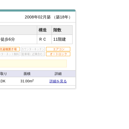
2008年02月築
（築18年）
構造
階数
駅
徒歩6分
ＲＣ
11階建
間取り
面積
詳細
2
1DK
31.00m
詳細を見る