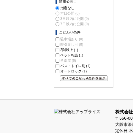
情報公開日
指定なし
本日公開
(0)
3日以内に公開
(0)
7日以内に公開
(0)
こだわり条件
駐車場あり
(0)
即引渡し可
(0)
2階以上
(1)
ペット相談
(1)
角部屋
(0)
バス・トイレ別
(1)
オートロック
(1)
すべてのこだわり条件を見る
株式会社
〒556-00
大阪市浪速
定休日 