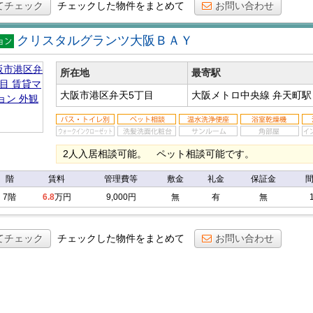
てチェック
チェックした物件をまとめて
お問い合わせ
クリスタルグランツ大阪ＢＡＹ
マン
ン
所在地
最寄駅
大阪市港区弁天5丁目
大阪メトロ中央線 弁天町
2人入居相談可能。 ペット相談可能です。
階
賃料
管理費等
敷金
礼金
保証金
7階
6.8
万円
9,000円
無
有
無
てチェック
チェックした物件をまとめて
お問い合わせ