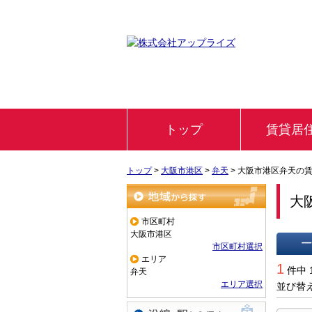
トップ
賃貸居
トップ
>
大阪市港区
>
弁天
>
大阪市港区弁天の
大
地域から探す
市区町村
大阪市港区
市区町村選択
エリア
一覧で
1
件中 
弁天
エリア選択
並び替